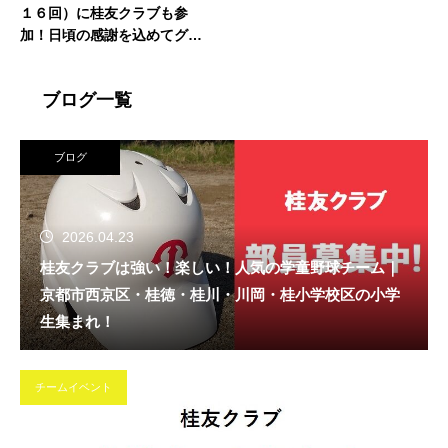
１６回）に桂友クラブも参
加！日頃の感謝を込めてグラ
ウンド清掃
ブログ一覧
ブログ
2026.04.23
桂友クラブは強い！楽しい！人気の学童野球チーム｜
京都市西京区・桂徳・桂川・川岡・桂小学校区の小学
生集まれ！
チームイベント