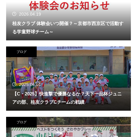
2026.04.19
桂友クラブ 体験会いつ開催？～京都市西京区で活動す
る学童野球チーム～
ブログ
2025.06.01
【C・2025】快進撃で優勝なるか？天下一品杯ジュニ
アの部、桂友クラブCチームの戦績
ブログ