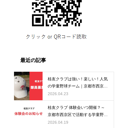
最近の記事
桂友クラブは強い！楽しい！人気
の学童野球チーム｜京都市西京
区・桂徳・桂川・川岡・桂小学校
2026.04.23
区の小学生集まれ！
桂友クラブ 体験会いつ開催？～
京都市西京区で活動する学童野球
チーム～
2026.04.19