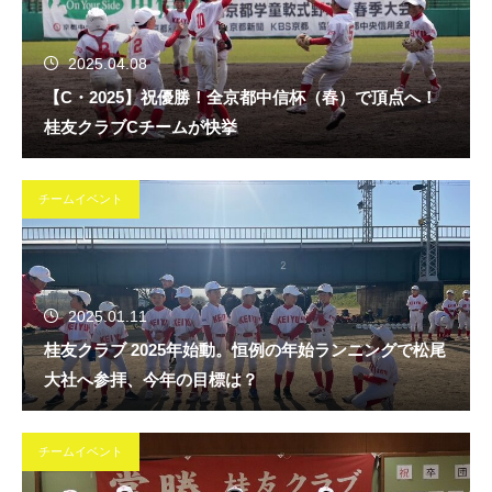
2025.04.08
【C・2025】祝優勝！全京都中信杯（春）で頂点へ！
桂友クラブCチームが快挙
チームイベント
2025.01.11
桂友クラブ 2025年始動。恒例の年始ランニングで松尾
大社へ参拝、今年の目標は？
チームイベント