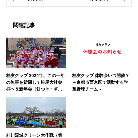
関連記事
桂友クラブ 2024年、この一年
桂友クラブ 体験会いつ開催？
の無事を祈願して松尾大社参
～京都市西京区で活動する学
拝へ＆新年会（餅つき・卓球
童野球チーム～
大会）
桂川流域クリーン大作戦（第