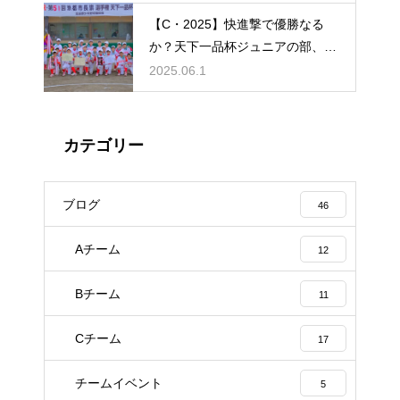
【C・2025】快進撃で優勝なる
か？天下一品杯ジュニアの部、桂
友クラブCチームの戦績
2025.06.1
カテゴリー
ブログ
46
Aチーム
12
Bチーム
11
Cチーム
17
チームイベント
5