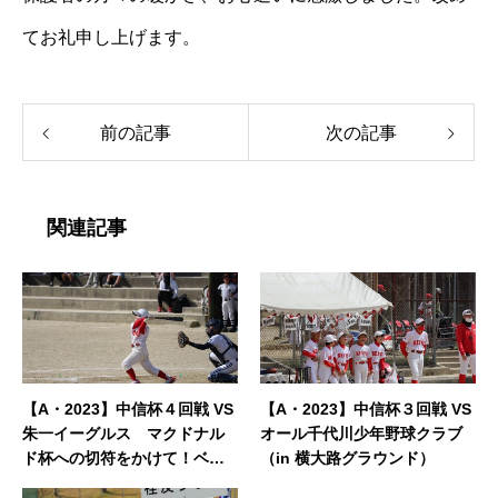
てお礼申し上げます。
前の記事
次の記事
関連記事
【A・2023】中信杯４回戦 VS
【A・2023】中信杯３回戦 VS
朱一イーグルス マクドナル
オール千代川少年野球クラブ
ド杯への切符をかけて！ベス
（in 横大路グラウンド）
ト１６入は？