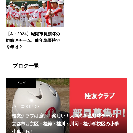
【A・2024】城陽市長旗杯の
戦績 Aチーム、昨年準優勝で
今年は？
ブログ一覧
ブログ
2026.04.23
桂友クラブは強い！楽しい！人気の学童野球チーム｜
京都市西京区・桂徳・桂川・川岡・桂小学校区の小学
生集まれ！