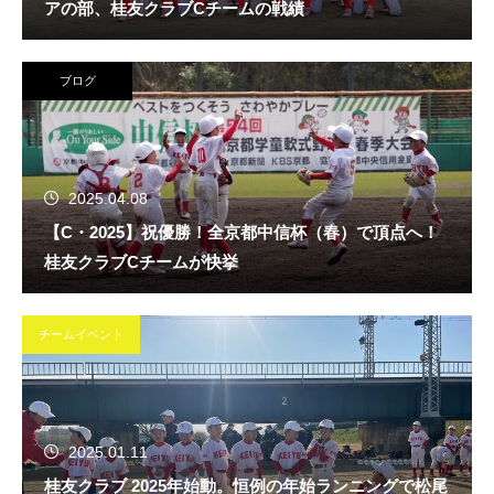
アの部、桂友クラブCチームの戦績
ブログ
2025.04.08
【C・2025】祝優勝！全京都中信杯（春）で頂点へ！
桂友クラブCチームが快挙
チームイベント
2025.01.11
桂友クラブ 2025年始動。恒例の年始ランニングで松尾