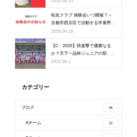
2026.04.23
区の小学生集まれ！
桂友クラブ 体験会いつ開催？～
京都市西京区で活動する学童野球
チーム～
2026.04.19
【C・2025】快進撃で優勝なる
か？天下一品杯ジュニアの部、桂
友クラブCチームの戦績
2025.06.1
カテゴリー
ブログ
46
Aチーム
12