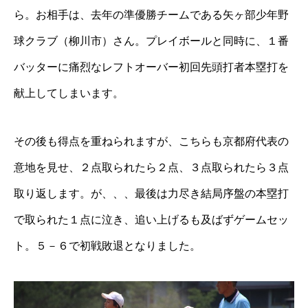
ら。お相手は、去年の準優勝チームである矢ヶ部少年野
球クラブ（柳川市）さん。プレイボールと同時に、１番
バッターに痛烈なレフトオーバー初回先頭打者本塁打を
献上してしまいます。
その後も得点を重ねられますが、こちらも京都府代表の
意地を見せ、２点取られたら２点、３点取られたら３点
取り返します。が、、、最後は力尽き結局序盤の本塁打
で取られた１点に泣き、追い上げるも及ばずゲームセッ
ト。５－６で初戦敗退となりました。