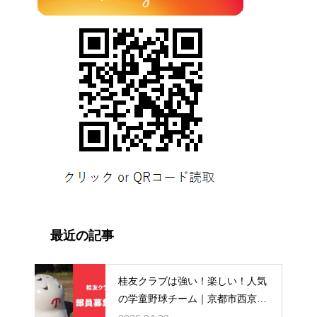
最近の記事
桂友クラブは強い！楽しい！人気
の学童野球チーム｜京都市西京
区・桂徳・桂川・川岡・桂小学校