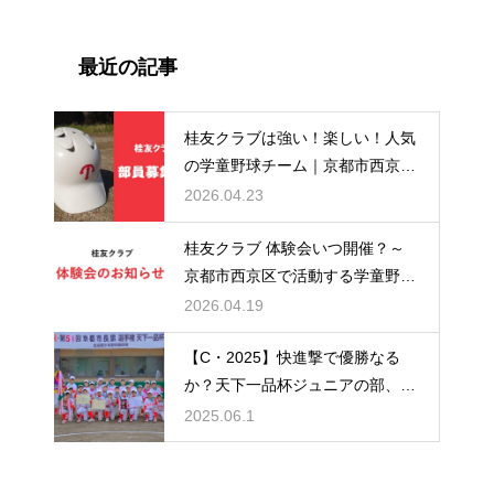
最近の記事
桂友クラブは強い！楽しい！人気
の学童野球チーム｜京都市西京
区・桂徳・桂川・川岡・桂小学校
2026.04.23
区の小学生集まれ！
桂友クラブ 体験会いつ開催？～
京都市西京区で活動する学童野球
チーム～
2026.04.19
【C・2025】快進撃で優勝なる
か？天下一品杯ジュニアの部、桂
友クラブCチームの戦績
2025.06.1