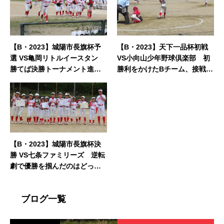
【B・2023】城陽市長旗杯予
【B・2023】天下一品杯初戦
選 VS亀岡リトルイースタン
VS小向山少年野球倶楽部 初
勝てば決勝トーナメント進
勝利をかけたBチーム、接戦の
出！
結果は？
【B・2023】城陽市長旗杯決
勝 VS七条ファミリーズ 逆転
劇で優勝を掴んだのはどっ
ち？
ブログ一覧