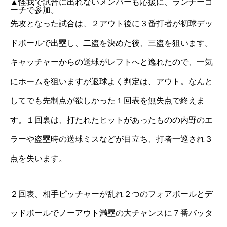
▲怪我で試合に出れないメンバーも応援に、ランナーコ
ーチで参加。
先攻となった試合は、２アウト後に３番打者が初球デッ
ドボールで出塁し、二盗を決めた後、三盗を狙います。
キャッチャーからの送球がレフトへと逸れたので、一気
にホームを狙いますが返球よく判定は、アウト。なんと
してでも先制点が欲しかった１回表を無失点で終えま
す。１回裏は、打たれたヒットがあったものの内野のエ
ラーや盗塁時の送球ミスなどが目立ち、打者一巡され３
点を失います。
２回表、相手ピッチャーが乱れ２つのフォアボールとデ
ッドボールでノーアウト満塁の大チャンスに７番バッタ