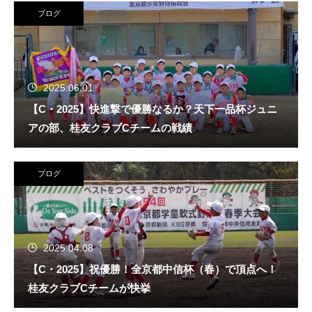
ブログ
2025.06.01
【C・2025】快進撃で優勝なるか？天下一品杯ジュニ
アの部、桂友クラブCチームの戦績
ブログ
2025.04.08
【C・2025】祝優勝！全京都中信杯（春）で頂点へ！
桂友クラブCチームが快挙