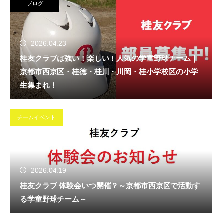
ブログ
2026.04.23
桂友クラブは強い！楽しい！人気の学童野球チーム｜
京都市西京区・桂徳・桂川・川岡・桂小学校区の小学
生集まれ！
チームイベント
2026.04.19
桂友クラブ 体験会いつ開催？～京都市西京区で活動す
る学童野球チーム～