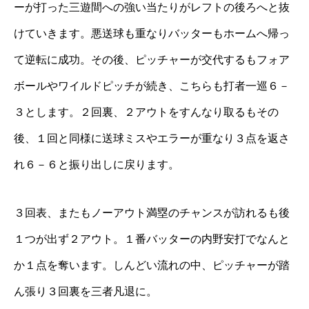
ーが打った三遊間への強い当たりがレフトの後ろへと抜
けていきます。悪送球も重なりバッターもホームへ帰っ
て逆転に成功。その後、ピッチャーが交代するもフォア
ボールやワイルドピッチが続き、こちらも打者一巡６－
３とします。２回裏、２アウトをすんなり取るもその
後、１回と同様に送球ミスやエラーが重なり３点を返さ
れ６－６と振り出しに戻ります。
３回表、またもノーアウト満塁のチャンスが訪れるも後
１つが出ず２アウト。１番バッターの内野安打でなんと
か１点を奪います。しんどい流れの中、ピッチャーが踏
ん張り３回裏を三者凡退に。